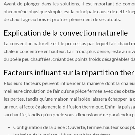
Avant de plonger dans les solutions, il est important de comp
phénomène physique simple, est la principale cause de cette inég
de chauffage au bois et profiter pleinement de ses atouts.
Explication de la convection naturelle
La convection naturelle est le processus par lequel l’air chaud m
chaleur concentrée en hauteur. L’air froid, plus dense, reste au n
du poêle peu chauffées, créant des points froids désagréables dan
Facteurs influant sur la répartition th
Plusieurs facteurs peuvent influencer la manière dont la chaleu
meilleure circulation de l’air qu’une pièce fermée avec des obsta
les pertes, tandis qu’une maison mal isolée laissera échapper la 
un mur, affecte également la diffusion thermique. Enfin, la puiss
surchauffe, tandis qu’un poêle sous-dimensionné ne parviendra p
Configuration de la pièce : Ouverte, fermée, hauteur sous pl
Isolation de la maison : Murs, combles, fenêtres.