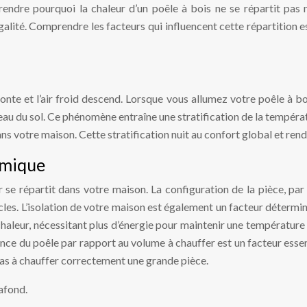
rendre pourquoi la chaleur d’un poêle à bois ne se répartit pas 
alité. Comprendre les facteurs qui influencent cette répartition e
onte et l’air froid descend. Lorsque vous allumez votre poêle à boi
iveau du sol. Ce phénomène entraîne une stratification de la tempéra
s votre maison. Cette stratification nuit au confort global et rend
ermique
r se répartit dans votre maison. La configuration de la pièce, pa
cles. L’isolation de votre maison est également un facteur détermi
chaleur, nécessitant plus d’énergie pour maintenir une température
ance du poêle par rapport au volume à chauffer est un facteur esse
as à chauffer correctement une grande pièce.
afond.