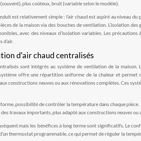
(souvent), plus coûteux, bruit (variable selon le modèle).
it est relativement simple : l’air chaud est aspiré au niveau du p
pièces de la maison via des bouches de ventilation. L’isolation des 
ponibles, avec des niveaux d’isolation variables. Les précautions à
 d’air.
tion d’air chaud centralisés
tralisés sont intégrés au système de ventilation de la maison. L
 système offre une répartition uniforme de la chaleur et permet
té aux constructions neuves ou aux rénovations complètes. Ces syst
niforme, possibilité de contrôler la température dans chaque pièce.
e des travaux importants, plus adapté aux constructions neuves ou
 conséquent mais les bénéfices à long terme sont significatifs. Le 
 d’un thermostat programmable, ce qui permet de réguler la tempér